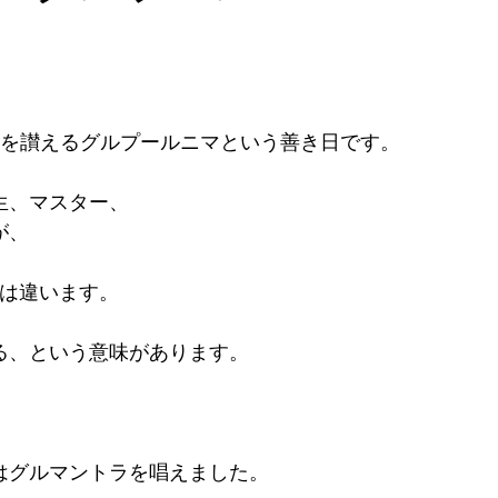
！
師を讃えるグルプールニマという善き日です。
生、マスター、
が、
生とは違います。
る、という意味があります。
はグルマントラを唱えました。