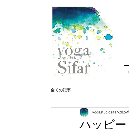
全ての記事
yogastudiosifar
202
ハッピー