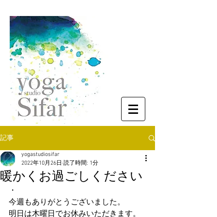
記事
yogastudiosifar
2022年10月26日
読了時間: 1分
暖かくお過ごしください
・
今週もありがとうございました。
明日は木曜日でお休みいただきます。