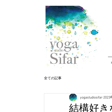
全ての記事
yogastudiosifar
202
結構好き