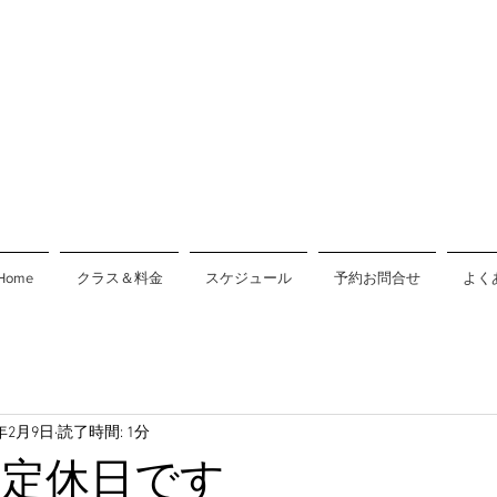
Home
クラス＆料金
スケジュール
予約お問合せ
よく
2年2月9日
読了時間: 1分
木)は定休日です