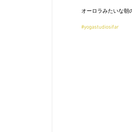
オーロラみたいな朝
#yogastudiosifar