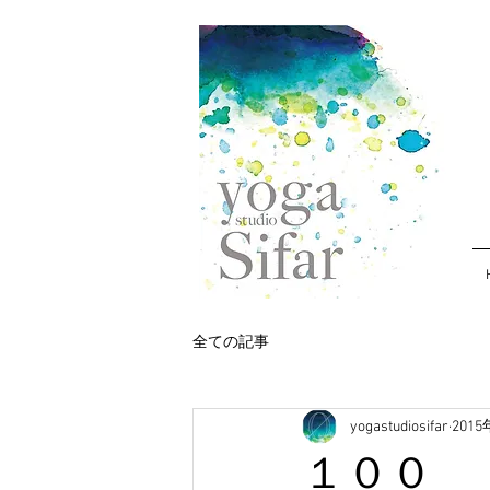
全ての記事
yogastudiosifar
201
１００