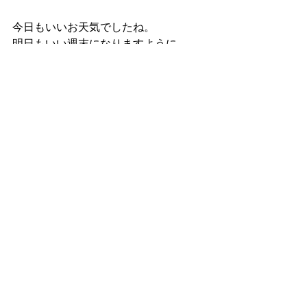
今日もいいお天気でしたね。
明日もいい週末になりますように。
今日も一日ありがとうございました。
明日11:00-リラックスヨガもよろしく
お願いします。
すべて表示
最新記事