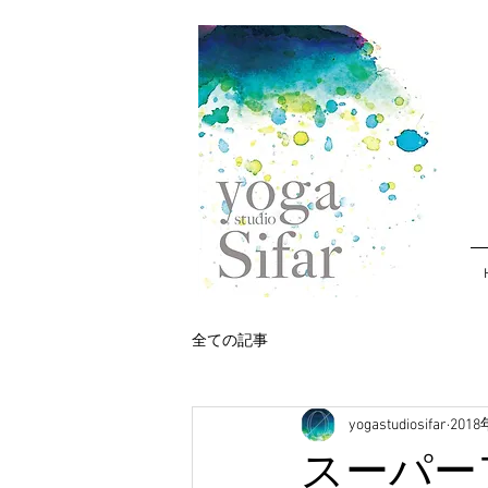
全ての記事
yogastudiosifar
201
スーパー