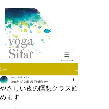
記事
yogastudiosifar
2018年9月28日
読了時間: 1分
やさしい夜の瞑想クラス始
めます