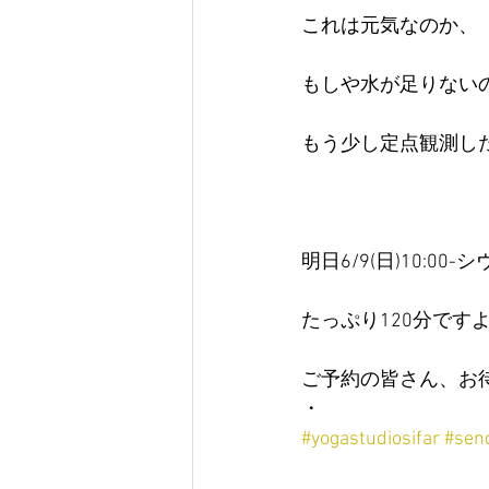
これは元気なのか、
もしや水が足りない
もう少し定点観測し
明日6/9(日)10:00
たっぷり120分です
ご予約の皆さん、お
・
#yogastudiosifar
#sen