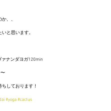
のか、、
たいと思います。
-シヴァナンダヨガ120min
よ〜
待ちしております！
dai
#yoga
#cactus