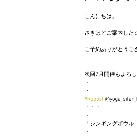
こんにちは。
さきほどご案内した
ご予約ありがとうご
次回7月開催もよろ
・
・
#Repost
 @yoga_sifar_
・・・
・
「シンギングボウル
・