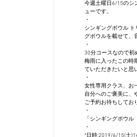
今週土曜日6/15の
ューです。
・
シンギングボウル 
グボウルを載せて、
・
30分コースなので
梅雨に入ったこの時
ていただきたいと思
・
女性専用クラス、お
自分へのご褒美に、
ご予約お待ちしてお
・
「シンギングボウル
・
*日時:2019/6/15(土)14