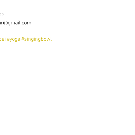
ae
ar@gmail.com
dai
#yoga
#singingbowl