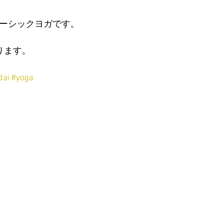
00-ベーシックヨガです。
ります。
dai
#yoga