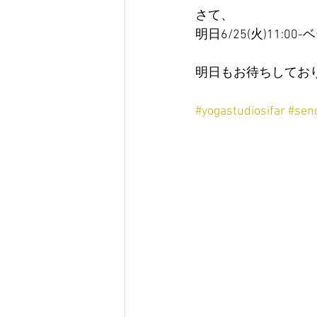
さて、
明日6/25(火)11:
明日もお待ちしてお
#yogastudiosifar
#sen