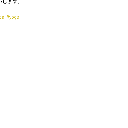
いします。
dai
#yoga