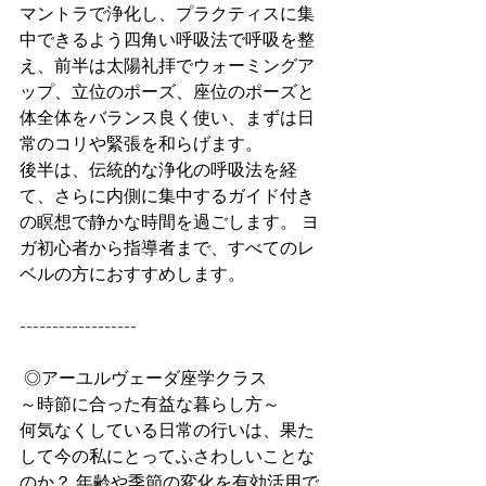
マントラで浄化し、プラクティスに集
中できるよう四角い呼吸法で呼吸を整
え、前半は太陽礼拝でウォーミングア
ップ、立位のポーズ、座位のポーズと
体全体をバランス良く使い、まずは日
常のコリや緊張を和らげます。 
後半は、伝統的な浄化の呼吸法を経
て、さらに内側に集中するガイド付き
の瞑想で静かな時間を過ごします。 ヨ
ガ初心者から指導者まで、すべてのレ
ベルの方におすすめします。
------------------ 
 ◎アーユルヴェーダ座学クラス 
～時節に合った有益な暮らし方～ 
何気なくしている日常の行いは、果た
して今の私にとってふさわしいことな
のか？ 年齢や季節の変化を有効活用で