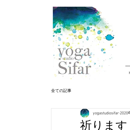
全ての記事
yogastudiosifar
202
祈ります