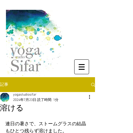
記事
yogastudiosifar
2024年7月23日
読了時間: 1分
溶ける
連日の暑さで、ストームグラスの結晶
もひとつ残らず溶けました。