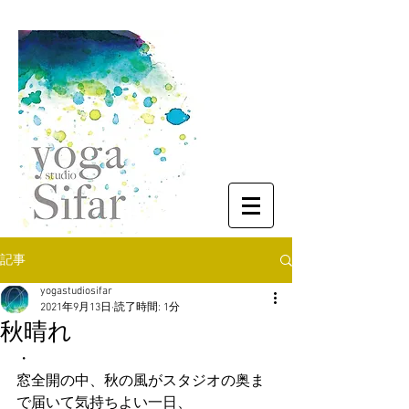
記事
yogastudiosifar
2021年9月13日
読了時間: 1分
秋晴れ
・
窓全開の中、秋の風がスタジオの奥ま
で届いて気持ちよい一日、