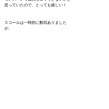
思っていたので、とっても嬉しい！
スコールは一時的に数回ありました
が、
12日の間で傘を使ったのは1日だけでし
た。
もはや日本より涼しい日もあり、
意外といいかも、この時期の南イン
ド。