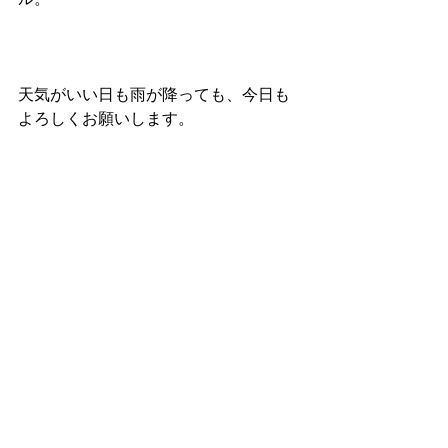
ル。
天気がいい日も雨が降っても、今日も
よろしくお願いします。
#日常
#CandleYoga
すべて表示
最新記事