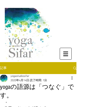
記事
yogastudiosifar
2020年4月14日
読了時間: 1分
yogaの語源は「つなぐ」で
す。
・